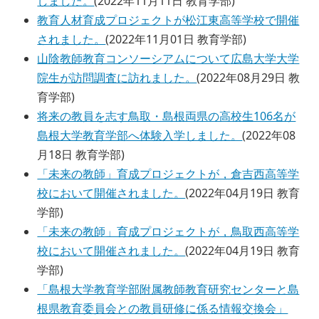
しました。
(
2022年11月11日
教育学部
)
教育人材育成プロジェクトが松江東高等学校で開催
されました。
(
2022年11月01日
教育学部
)
山陰教師教育コンソーシアムについて広島大学大学
院生が訪問調査に訪れました。
(
2022年08月29日
教
育学部
)
将来の教員を志す鳥取・島根両県の高校生106名が
島根大学教育学部へ体験入学しました。
(
2022年08
月18日
教育学部
)
「未来の教師」育成プロジェクトが，倉吉西高等学
校において開催されました。
(
2022年04月19日
教育
学部
)
「未来の教師」育成プロジェクトが，鳥取西高等学
校において開催されました。
(
2022年04月19日
教育
学部
)
「島根大学教育学部附属教師教育研究センターと島
根県教育委員会との教員研修に係る情報交換会」