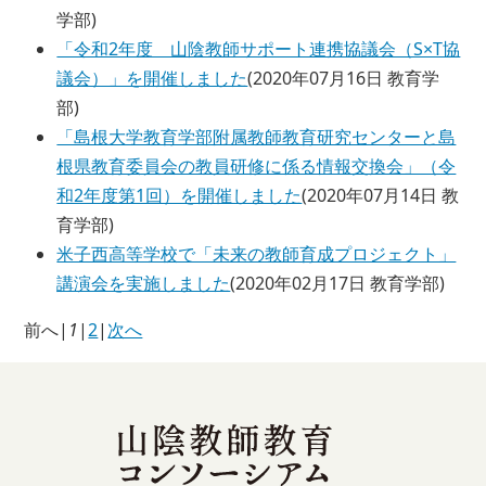
学部
)
「令和2年度 山陰教師サポート連携協議会（S×T協
議会）」を開催しました
(
2020年07月16日
教育学
部
)
「島根大学教育学部附属教師教育研究センターと島
根県教育委員会の教員研修に係る情報交換会」（令
和2年度第1回）を開催しました
(
2020年07月14日
教
育学部
)
米子西高等学校で「未来の教師育成プロジェクト」
講演会を実施しました
(
2020年02月17日
教育学部
)
前へ
|
1
|
2
|
次へ