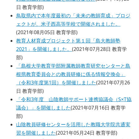
日
教育学部
)
鳥取県内で本年度最初の「未来の教師育成」プロジ
ェクトが、米子西高等学校で開催されました。
(
2021年08月05日
教育学部
)
教育人材育成プロジェクト第１回「島大教師塾
2021」を開催しました。
(
2021年07月28日
教育学
部
)
「島根大学教育学部附属教師教育研究センターと島
根県教育委員会との教員研修に係る情報交換会」
（令和3年度第1回）を開催しました
(
2021年07月26
日
教育学部
)
「令和3年度 山陰教師サポート連携協議会（S×T協
議会）」を開催しました
(
2021年07月16日
教育学
部
)
山陰教員研修センターを活用した教職大学院共通実
習を開催しました
(
2021年05月24日
教育学部
)