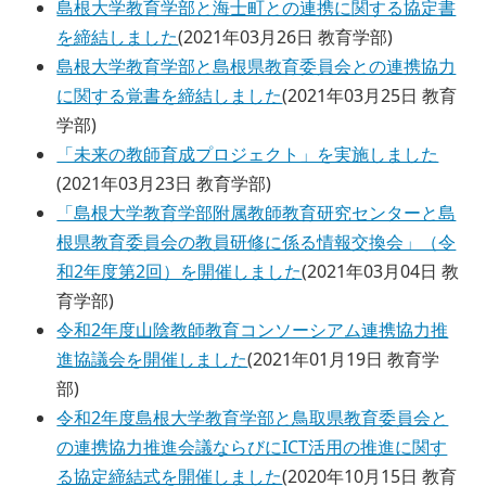
島根大学教育学部と海士町との連携に関する協定書
を締結しました
(
2021年03月26日
教育学部
)
島根大学教育学部と島根県教育委員会との連携協力
に関する覚書を締結しました
(
2021年03月25日
教育
学部
)
「未来の教師育成プロジェクト」を実施しました
(
2021年03月23日
教育学部
)
「島根大学教育学部附属教師教育研究センターと島
根県教育委員会の教員研修に係る情報交換会」（令
和2年度第2回）を開催しました
(
2021年03月04日
教
育学部
)
令和2年度山陰教師教育コンソーシアム連携協力推
進協議会を開催しました
(
2021年01月19日
教育学
部
)
令和2年度島根大学教育学部と鳥取県教育委員会と
の連携協力推進会議ならびにICT活用の推進に関す
る協定締結式を開催しました
(
2020年10月15日
教育