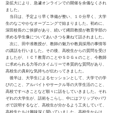
染拡大により、急遽オンラインでの開催を余儀なくされ
ました。
当日は、予定より早く準備が整い、１０分早く、大学
生のなごやかなオープニングで始まりました。初めに、
深田校長のご挨拶があり、続いて縄田教授が教育学部の
求める学生像についてあいさつを兼ねて話されました。
次に、田中准教授が、教師の魅力や教員採用の事情等
の講話を行いました。その後、高校生からの質問を受け
ましたが、ＩＣＴ教育のことやＳＤＧｓのこと、今教師
に求められる力等のタイムリーで本質的な質問があり、
高校生の真剣な気持ちが伝わってきました。
後半は、大学生によるセッションとして、大学での学
びのこと、アルバイトやサークル等の大学生活のこと、
高校ですべきことなど順々に話をしていきました。それ
ぞれの大学生が、話術をこらし、中にはフリップやパワ
ポで説明するなど、高校生が分かるよう工夫していて、
高校生たちは興味深く聞いていました。高校生からは、