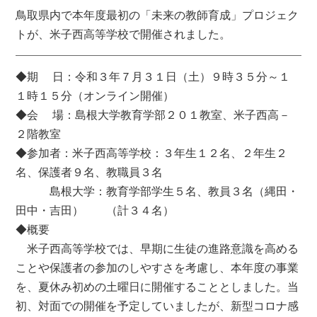
鳥取県内で本年度最初の「未来の教師育成」プロジェク
トが、米子西高等学校で開催されました。
◆期 日：令和３年７月３１日（土）９時３５分～１
１時１５分（オンライン開催）
◆会 場：島根大学教育学部２０１教室、米子西高－
２階教室
◆参加者：米子西高等学校：３年生１２名、２年生２
名、保護者９名、教職員３名
島根大学：教育学部学生５名、教員３名（縄田・
田中・吉田） （計３４名）
◆概要
米子西高等学校では、早期に生徒の進路意識を高める
ことや保護者の参加のしやすさを考慮し、本年度の事業
を、夏休み初めの土曜日に開催することとしました。当
初、対面での開催を予定していましたが、新型コロナ感