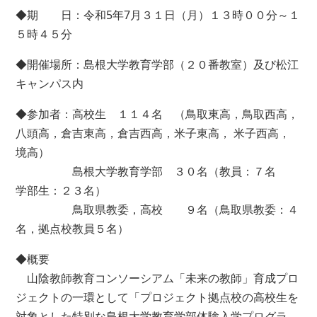
◆期 日：令和5年7月３１日（月）１３時００分～１
５時４５分
◆開催場所：島根大学教育学部（２０番教室）及び松江
キャンパス内
◆参加者：高校生 １１４名 （鳥取東高，鳥取西高，
八頭高，倉吉東高，倉吉西高，米子東高， 米子西高，
境高）
島根大学教育学部 ３０名（教員：７名
学部生：２３名）
鳥取県教委，高校 ９名（鳥取県教委：４
名，拠点校教員５名）
◆概要
山陰教師教育コンソーシアム「未来の教師」育成プロ
ジェクトの一環として「プロジェクト拠点校の高校生を
対象とした特別な島根大学教育学部体験入学プログラ