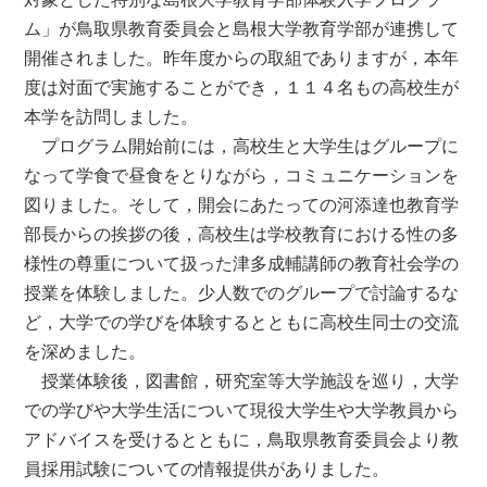
ム」が鳥取県教育委員会と島根大学教育学部が連携して
開催されました。昨年度からの取組でありますが，本年
度は対面で実施することができ，１１４名もの高校生が
本学を訪問しました。
プログラム開始前には，高校生と大学生はグループに
なって学食で昼食をとりながら，コミュニケーションを
図りました。そして，開会にあたっての河添達也教育学
部長からの挨拶の後，高校生は学校教育における性の多
様性の尊重について扱った津多成輔講師の教育社会学の
授業を体験しました。少人数でのグループで討論するな
ど，大学での学びを体験するとともに高校生同士の交流
を深めました。
授業体験後，図書館，研究室等大学施設を巡り，大学
での学びや大学生活について現役大学生や大学教員から
アドバイスを受けるとともに，鳥取県教育委員会より教
員採用試験についての情報提供がありました。