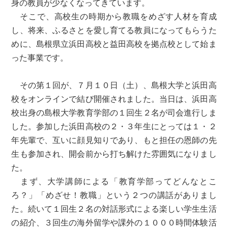
身の教員が少なくなってきています。
そこで、高校生の時期から教職をめざす人材を育成
し、将来、ふるさとを愛し育てる教員になってもらうた
めに、島根県立浜田高校と益田高校を拠点校として始ま
った事業です。
その第１回が、７月１０日（土）、島根大学と浜田高
校をオンラインで結び開催されました。当日は、浜田高
校出身の島根大学教育学部の１回生２名が司会進行しま
した。参加した浜田高校の２・３年生にとっては１・２
年先輩で、互いに顔見知りであり、もと担任の恩師の先
生も参加され、開会前から打ち解けた雰囲気になりまし
た。
まず、大学講師による「教育学部ってどんなとこ
ろ？」「めざせ！教職」という２つの講話がありまし
た。続いて１回生２名の対話形式による楽しい学生生活
の紹介、３回生の海外留学や課外の１０００時間体験活