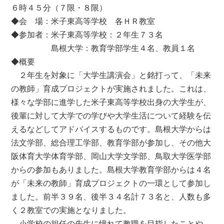
６時４５分（７限・８限）
◆会 場：米子東高等学校 各ＨＲ教室
◆参加者：米子東高等学校：２年生７３名
島根大学：教育学部学生４名、教員１名
◆概要
２年生を対象に「大学生講演会」と銘打って、「未来
の教師」育成プロジェクトが実施されました。これは、
様々な学部に進学した米子東高等学校出身の大学生が、
後輩に対して大学での学びや大学生活について経験を伝
えるなどしてアドバイスするものです。島根大学からは
法文学部、総合理工学部、教育学部が参加し、その他大
阪体育大学体育学部、岡山大学文学部、鳥取大学医学部
からの参加もありました。島根大学教育学部からは４名
が「未来の教師」育成プロジェクトの一環として参加し
ました。前半３９名、後半３４名計７３名と、人数も多
く２教室での実施となりました。
小学校の担任の先生に憧れて教職を目指したことや、