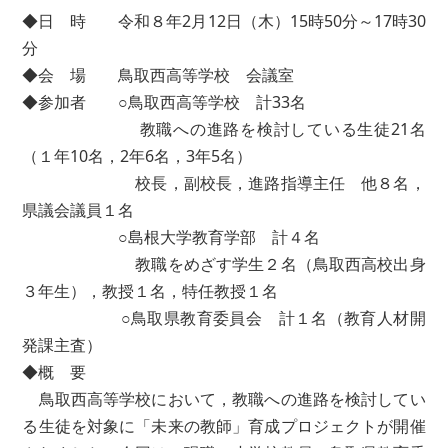
◆日 時 令和８年2月12日（木）15時50分～17時30
分
◆会 場 鳥取西高等学校 会議室
◆参加者 ○鳥取西高等学校 計33名
教職への進路を検討している生徒21名
（１年10名，2年6名，3年5名）
校長，副校長，進路指導主任 他８名，
県議会議員１名
○島根大学教育学部 計４名
教職をめざす学生２名（鳥取西高校出身
３年生），教授１名，特任教授１名
○鳥取県教育委員会 計１名（教育人材開
発課主査）
◆概 要
鳥取西高等学校において，教職への進路を検討してい
る生徒を対象に「未来の教師」育成プロジェクトが開催