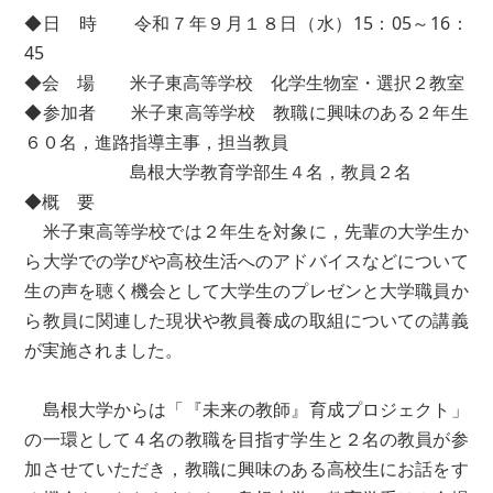
◆日 時 令和７年９月１８日（水）15：05～16：
45
◆会 場 米子東高等学校 化学生物室・選択２教室
◆参加者 米子東高等学校 教職に興味のある２年生
６０名，進路指導主事，担当教員
島根大学教育学部生４名，教員２名
◆概 要
米子東高等学校では２年生を対象に，先輩の大学生か
ら大学での学びや高校生活へのアドバイスなどについて
生の声を聴く機会として大学生のプレゼンと大学職員か
ら教員に関連した現状や教員養成の取組についての講義
が実施されました。
島根大学からは「『未来の教師』育成プロジェクト」
の一環として４名の教職を目指す学生と２名の教員が参
加させていただき，教職に興味のある高校生にお話をす