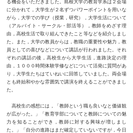
る機会をいただきました。島根大学の教育学系は２会場
に分かれて，大学生が２名ずつパワーポイントを用いな
がら，大学での学び（授業，研究），大学生活について
（アルバイト・サークル・部活等），教師をめざす理
由，高校生活で取り組んできたこと等などを紹介しまし
た。また，大学の教員からは，教職の重要性や魅力，教
員としての喜びなどについて講話が行われました。それ
ぞれの講話の後，高校生から大学生活，進路決定の理
由，１０００時間体験学修などについて活発に質問があ
り，大学生たちはていねいに回答していました。両会場
とも終始和やかな雰囲気で講演を終えることができまし
た。
高校生の感想には，「教師という職も良いなと価値観
が広がった。」「教育学部についてと教師についての魅
力を知ることができ，教師に対する興味が増しまし
た。」「自分の進路はまだ確定していないですが，今日