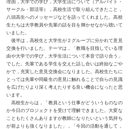
理由，大学での学び，大学生活について（アルバイト・
サークル・部活等），高校生活で取り組んできたこと，
八頭高生へのメッセージなどを語ってくれました。高校
生たちは大学教員や先輩の話を目を輝かせながら聴いて
いました。
後半は，高校生と大学生が２グループに分かれて意見
交換を行いました。テーマは，「教職を目指している理
由や大学での学び，大学生活について本音で語り合う」
でした。先輩である学生を交えた話し合いは終始なごや
かで，充実した意見交換会になりました。高校生たちに
とっては先輩や同級生の意見に触れることで自らの見識
を広げたりより深く考えたりする良い機会になったと思
います。
高校生からは，「教員という仕事がどういうものなの
か今日のプロジェクトを受けて理解できました。大変な
こともたくさんありますが教師になりたいという気持ち
が前よりも強くなりました」，「今回の活動を通して，