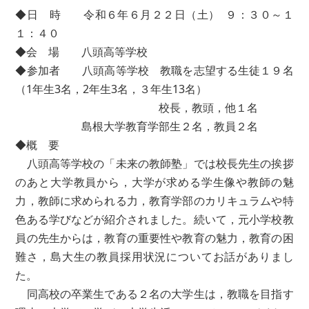
◆日 時 令和６年６月２２日（土） ９：３０～１
１：４０
◆会 場 八頭高等学校
◆参加者 八頭高等学校 教職を志望する生徒１９名
（1年生3名，2年生3名，３年生13名）
校長，教頭，他１名
島根大学教育学部生２名，教員２名
◆概 要
八頭高等学校の「未来の教師塾」では校長先生の挨拶
のあと大学教員から，大学が求める学生像や教師の魅
力，教師に求められる力，教育学部のカリキュラムや特
色ある学びなどが紹介されました。続いて，元小学校教
員の先生からは，教育の重要性や教育の魅力，教育の困
難さ，島大生の教員採用状況についてお話がありまし
た。
同高校の卒業生である２名の大学生は，教職を目指す