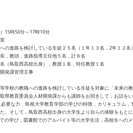
15時50分～17時10分
室
への進路を検討している生徒２５名（１年１３名，2年１２名
指導主任他５名，計８名
取西高校出身），教授１名，特任教授１名
発課管理主事
等学校の教職への進路を検討している生徒を対象に「未来の教
取県教育委員会人材開発課からも講師をお招きして，お話をい
要な力，島根大学教育学部の学びの特徴，カリキュラム，10
た。そして，鳥取西高校出身の大学生より自らの体験をもとに
大学での学び，図書館でのアルバイト等の大学生活，高校生への