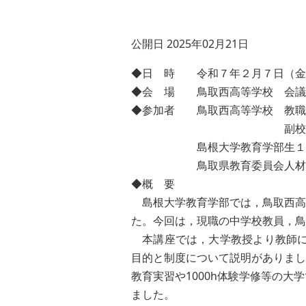
公開日 2025年02月21日
◆日 時 令和７年２月７日（金）
◆会 場 鳥取西高等学校 会議
◆参加者 鳥取西高等学校 教職
副校長，教頭，進路
島根大学教育学部生１名（鳥
鳥取県教育委員会人材開
◆概 要
島根大学教育学部では，鳥取西高
た。今回は，現職の中学校教員，鳥
本講座では，大学教授より教師に必
目的と制度について説明がありまし
教育実習や1000h体験学修等の
ました。