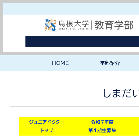
HOME
学部紹介
ようこそ教育学部へ
教育学部の理念と特
しまだ
ジュニアドクター
令和7年度
トップ
第4期生募集