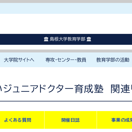
休講に関する情報はこちらを確認してください。
災害発生時はこちらを確認してください。
島根大学教育学部
大学院サイトへ
専攻・センター・教員
教育学部の活動
はじめに
教育学部の理念
教員免許の取得と学びのしく
1000時間体験学修
カリキュラムの特色
島根大学未来教師塾
学修ポートフォリオ
学生生活のサポート
小学校
特別支
国語科
英語科
社会科
数学科
理科教
保健体
音楽科
美術科
色
各専攻
附属学園
附属FD戦略センター
附属教育支援センター
附属教師教育研究センター
附属山陰教員研修センター
山陰教師教育コンソーシアム
教育研究スタッフ一覧
学部プロジェクト
アカデミックカフ
環境寺子屋
地域社会の窓
国際交流活動
学校教育実践研究
教育学部アルバム
ジュニアドクター
み
いジュニアドクター育成塾 関連
よくある質問
開催日誌
事業の成