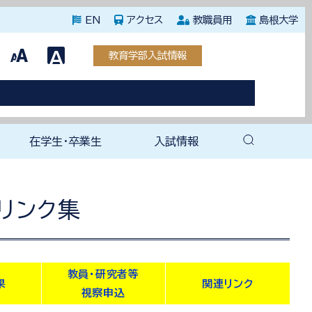
EN
アクセス
教職員用
島根大学
教育学部入試情報
在学生・卒業生
入試情報
教育専攻
援教育専攻
教育専攻
教育専攻
教育専攻
教育専攻
育専攻
育科教育専攻
教育専攻
教育専攻
教務・学生支援関連
未来教師塾
就職支援室
就職関連情報（全学）
教育学部後援会
卒業後の手続き
教育学部同窓会
ェ
（紀要）
育成塾
在学生向け案内
卒業生向け案内
教育学部入試情報
大学院入試情報
リンク集
教員・研究者等
果
関連リンク
視察申込