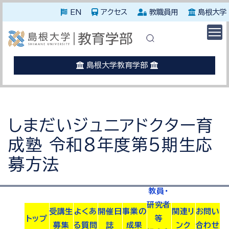
EN
アクセス
教職員用
島根大学
休講に関する情報はこちらを確認してください。
災害発生時はこちらを確認してください。
島根大学教育学部
しまだいジュニアドクター育
成塾 令和8年度第5期生応
募方法
教員・
研究者
受講生
よくあ
開催日
事業の
関連リ
お問い
トップ
等
募集
る質問
誌
成果
ンク
合わせ