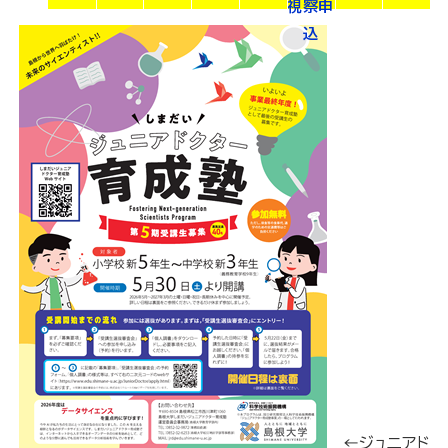
視察申
込
←ジュニアド