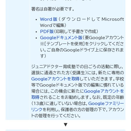
署名は自署が必要です。
Word版
（ダウンロードしてMicrosoft
Wordで編集）
PDF版
（印刷して手書きで作成）
Googleドキュメント版
（要Googleアカウント
※［テンプレートを使用］をクリックしてくださ
い。ご自身のGoogleドライブ上に保存されま
す）
ジュニアドクター育成塾での日ごろの活動に際し，
選抜に通過された方（受講生）には，新たに専用の
Googleアカウントを取得
していただきます。学校
等でGoogleドキュメント版での編集に慣れている
場合には，この機会に新たに
Googleアカウントを
取得
されることをお勧めします。なお，既定の年齢
（13歳）に達していない場合は，
Googleファミリー
リンク
を利用し，保護者の方の管理の下で，アカウン
トの管理を行ってください。
▼