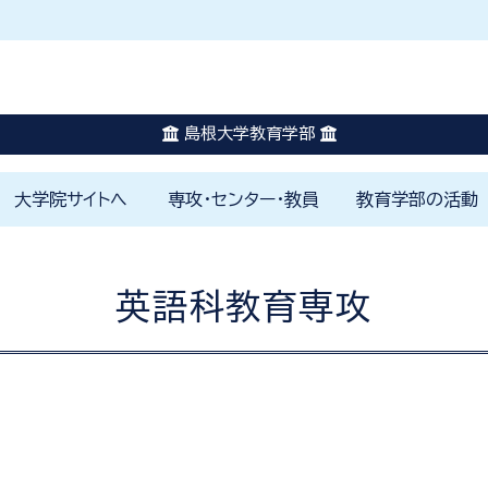
休講に関する情報はこちらを確認してください。
災害発生時はこちらを確認してください。
島根大学教育学部
大学院サイトへ
専攻・センター・教員
教育学部の活動
はじめに
教育学部の理念
教員免許の取得と学びのしく
1000時間体験学修
カリキュラムの特色
島根大学未来教師塾
学修ポートフォリオ
学生生活のサポート
小学校
特別支
国語科
英語科
社会科
数学科
理科教
保健体
音楽科
美術科
色
各専攻
附属学園
附属FD戦略センター
附属教育支援センター
附属教師教育研究センター
附属山陰教員研修センター
山陰教師教育コンソーシアム
教育研究スタッフ一覧
学部プロジェクト
アカデミックカフ
環境寺子屋
地域社会の窓
国際交流活動
学校教育実践研究
教育学部アルバム
ジュニアドクター
み
英語科教育専攻