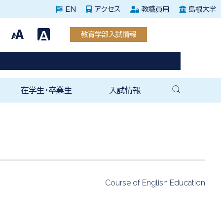
EN
アクセス
教職員用
島根大学
教育学部入試情報
在学生・卒業生
入試情報
教育専攻
援教育専攻
教育専攻
教育専攻
教育専攻
教育専攻
育専攻
育科教育専攻
教育専攻
教育専攻
教務・学生支援関連
未来教師塾
就職支援室
就職関連情報（全学）
教育学部後援会
卒業後の手続き
教育学部同窓会
ェ
（紀要）
育成塾
在学生向け案内
卒業生向け案内
教育学部入試情報
大学院入試情報
Course of English Education