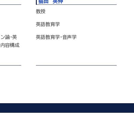
猫田 英伸
教授
英語教育学
ン論・英
英語教育学・音声学
科内容構成