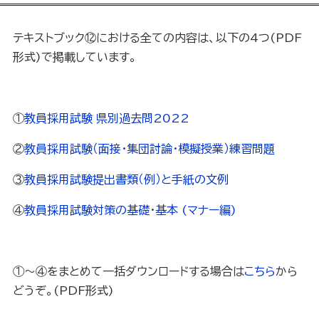
テキストブック⑫における全ての内容は、以下の4つ(PDF
形式)で掲載しています。
①
教員採用試験 県別過去問2022
②
教員採用試験（面接・集団討論・模擬授業）練習問題
③
教員採用試験提出書類（例）と手紙の文例
④
教員採用試験対策の基礎・基本 (マナー編)
①～④をまとめて一括ダウンロードする場合は
こちら
から
どうぞ。(PDF形式)