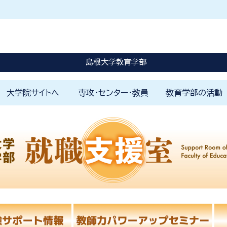
休講に関する情報はこちらを確認してください。
災害発生時はこちらを確認してください。
島根大学教育学部
大学院サイトへ
専攻・センター・教員
教育学部の活動
はじめに
教育学部の理念
教員免許の取得と学びのしく
1000時間体験学修
カリキュラムの特色
島根大学未来教師塾
学修ポートフォリオ
学生生活のサポート
小学校
特別支
国語科
英語科
社会科
数学科
理科教
保健体
音楽科
美術科
色
各専攻
附属学園
附属FD戦略センター
附属教育支援センター
附属教師教育研究センター
附属山陰教員研修センター
山陰教師教育コンソーシアム
教育研究スタッフ一覧
学部プロジェクト
アカデミックカフ
環境寺子屋
地域社会の窓
国際交流活動
学校教育実践研究
教育学部アルバム
ジュニアドクター
み