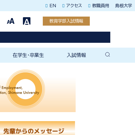
EN
アクセス
教職員用
島根大学
教育学部入試情報
在学生・卒業生
入試情報
教育専攻
援教育専攻
教育専攻
教育専攻
教育専攻
教育専攻
育専攻
育科教育専攻
教育専攻
教育専攻
教務・学生支援関連
未来教師塾
就職支援室
就職関連情報（全学）
教育学部後援会
卒業後の手続き
教育学部同窓会
ェ
（紀要）
育成塾
在学生向け案内
卒業生向け案内
教育学部入試情報
大学院入試情報