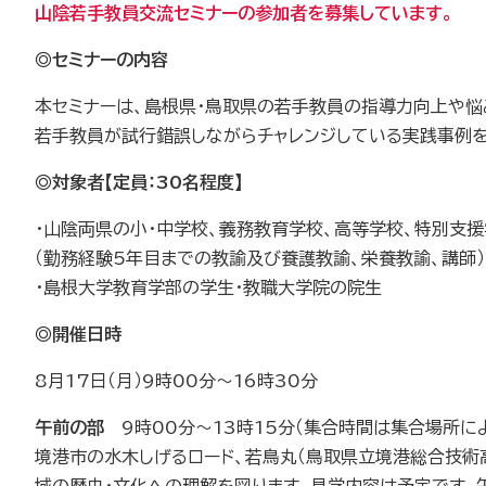
山陰若手教員交流セミナーの参加者を募集しています。
◎セミナーの内容
本セミナーは、島根県・鳥取県の若手教員の指導力向上や悩
若手教員が試行錯誤しながらチャレンジしている実践事例を
◎対象者【定員：30名程度】
・山陰両県の小・中学校、義務教育学校、高等学校、特別支
（勤務経験5年目までの教諭及び養護教諭、栄養教諭、講師）
・島根大学教育学部の学生・教職大学院の院生
◎開催日時
8月17日（月）9時00分～16時30分
午前の部
9時00分～13時15分（集合時間は集合場所に
境港市の水木しげるロード、若鳥丸（鳥取県立境港総合技術
域の歴史・文化への理解を図ります。見学内容は予定です。