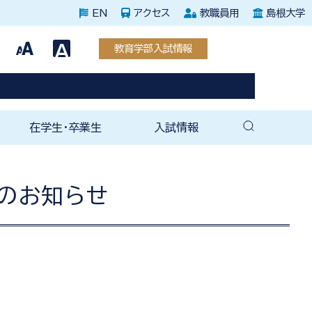
EN
アクセス
教職員用
島根大学
教育学部入試情報
在学生・卒業生
入試情報
教育専攻
援教育専攻
教育専攻
教育専攻
教育専攻
教育専攻
育専攻
育科教育専攻
教育専攻
教育専攻
教務・学生支援関連
未来教師塾
就職支援室
就職関連情報（全学）
教育学部後援会
卒業後の手続き
教育学部同窓会
ェ
（紀要）
育成塾
在学生向け案内
卒業生向け案内
教育学部入試情報
大学院入試情報
のお知らせ