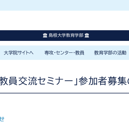
休講に関する情報はこちらを確認してください。
災害発生時はこちらを確認してください。
島根大学教育学部
大学院サイトへ
専攻・センター・教員
教育学部の活動
はじめに
教育学部の理念
教員免許の取得と学びのしく
1000時間体験学修
カリキュラムの特色
島根大学未来教師塾
学修ポートフォリオ
学生生活のサポート
小学校
特別支
国語科
英語科
社会科
数学科
理科教
保健体
音楽科
美術科
色
各専攻
附属学園
附属FD戦略センター
附属教育支援センター
附属教師教育研究センター
附属山陰教員研修センター
山陰教師教育コンソーシアム
教育研究スタッフ一覧
学部プロジェクト
アカデミックカフ
環境寺子屋
地域社会の窓
国際交流活動
学校教育実践研究
教育学部アルバム
ジュニアドクター
み
手教員交流セミナー」参加者募集
せ