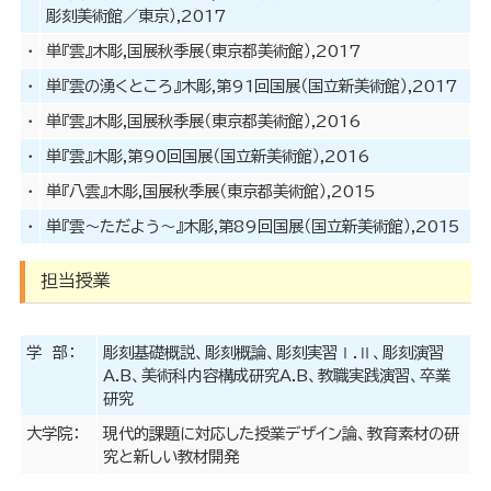
彫刻美術館／東京）,2017
市
美
・
単『雲』木彫,国展秋季展（東京都美術館）,2017
術
・
単『雲の湧くところ』木彫,第91回国展（国立新美術館）,2017
館
に
・
単『雲』木彫,国展秋季展（東京都美術館）,2016
お
・
単『雲』木彫,第90回国展（国立新美術館）,2016
け
る”よ
・
単『八雲』木彫,国展秋季展（東京都美術館）,2015
な
・
単『雲〜ただよう〜』木彫,第89回国展（国立新美術館）,2015
ご
☆
こ
担当授業
ど
も
彫
学 部：
彫刻基礎概説、彫刻概論、彫刻実習Ⅰ.Ⅱ、彫刻演習
刻
A.B、美術科内容構成研究A.B、教職実践演習、卒業
フ
研究
ェ
大学院：
現代的課題に対応した授業デザイン論、教育素材の研
ア”の
究と新しい教材開発
実
践