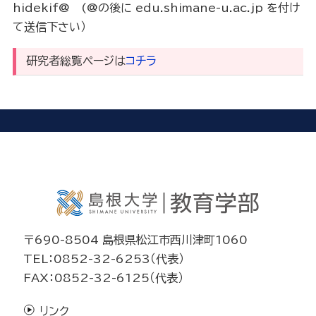
を
hidekif@ (@の後に edu.shimane-u.ac.jp を付け
用
て送信下さい）
い
た
研究者総覧ページは
コチラ
ワ
ー
ク
シ
ョ
ッ
プ
の
一
考
察
-
〒690-8504 島根県松江市西川津町1060
米
子
TEL：0852-32-6253（代表）
市
FAX：0852-32-6125（代表）
美
術
リンク
館