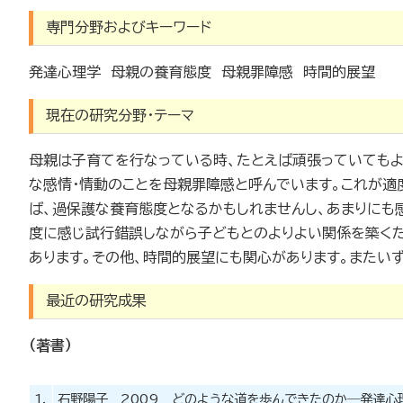
専門分野およびキーワード
発達心理学 母親の養育態度 母親罪障感 時間的展望
現在の研究分野・テーマ
母親は子育てを行なっている時、たとえば頑張っていてもよ
な感情・情動のことを母親罪障感と呼んでいます。これが適
ば、過保護な養育態度となるかもしれませんし、あまりにも
度に感じ試行錯誤しながら子どもとのよりよい関係を築く
あります。その他、時間的展望にも関心があります。またい
最近の研究成果
（著書）
1.
石野陽子 2009 どのような道を歩んできたのか―発達心理