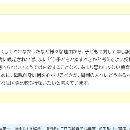
くしてやれなかったなど様々な理由から、子どもに対して申し訳
度に喚起されれば、次にどう子どもと接すべきかと考えるよい契
感じられないようでは内省することなく、あまり思わしくない養
ために、母親自身は何を心がけるべきか、周囲の人々はどうあるべ
ずれは国際比較も行ないたいと考えています。
学― 藤田哲也（編著） 絶対役に立つ教養の心理学 ミネルヴァ書房 p.