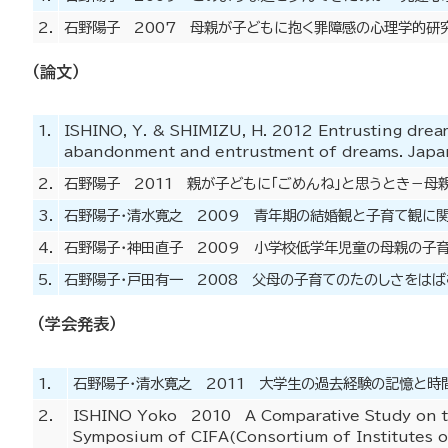
2.
石野陽子 2007 母親が子どもに抱く罪障感の心理学的研
（論文）
1.
ISHINO, Y. & SHIMIZU, H. 2012 Entrusting drea
abandonment and entrustment of dreams. Japan
2.
石野陽子 2011 親が子どもに「ごめんね」と思うとき－母親
3.
石野陽子・清水寛之 2009 青年期の結婚観と子育て観に関す
4.
石野陽子・神田直子 2009 小学校低学年児童の母親の子育
5.
石野陽子・戸田有一 2008 父母の子育てのたのしさをはばむも
（学会発表）
1.
石野陽子・清水寛之 2011 大学生の過去経験の記憶と時
2.
ISHINO Yoko 2010 A Comparative Study on t
Symposium of CIFA(Consortium of Institutes o