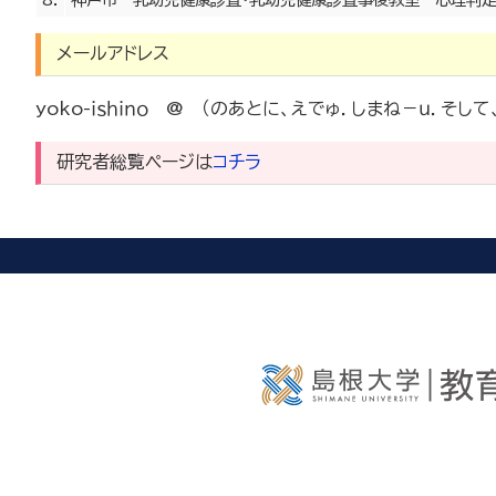
メールアドレス
yoko-ｉｓｈｉｎｏ @ （のあとに、えでゅ．しまね－ｕ．そし
研究者総覧ページは
コチラ