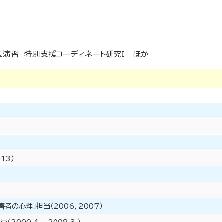
演習 特別支援コーディネート研究I ほか
13）
者の心理」担当（2006，2007）
00.4.－2008.3.）