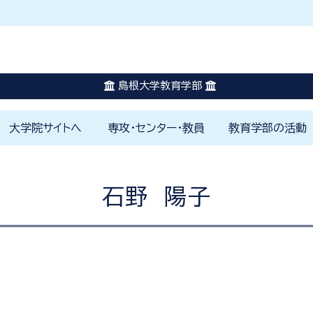
休講に関する情報はこちらを確認してください。
災害発生時はこちらを確認してください。
島根大学教育学部
大学院サイトへ
専攻・センター・教員
教育学部の活動
はじめに
教育学部の理念
教員免許の取得と学びのしく
1000時間体験学修
カリキュラムの特色
島根大学未来教師塾
学修ポートフォリオ
学生生活のサポート
小学校
特別支
国語科
英語科
社会科
数学科
理科教
保健体
音楽科
美術科
色
各専攻
附属学園
附属FD戦略センター
附属教育支援センター
附属教師教育研究センター
附属山陰教員研修センター
山陰教師教育コンソーシアム
教育研究スタッフ一覧
学部プロジェクト
アカデミックカフ
環境寺子屋
地域社会の窓
国際交流活動
学校教育実践研究
教育学部アルバム
ジュニアドクター
み
石野 陽子