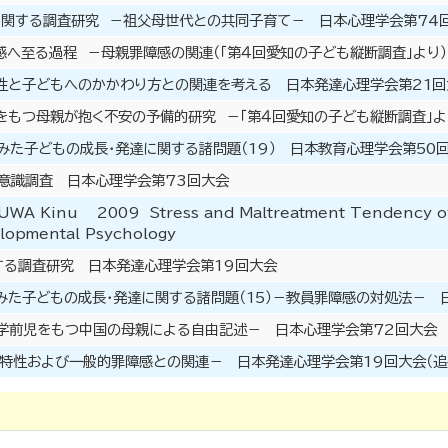
に関する調査研究 －祖父母世代との共同子育て－ 日本心理学会第74
感へ至る過程 －母親罪障感の関連（「第４回愛知の子ども縦断調査」より
特性と子どもへのかかわり方との関連を考える 日本発達心理学会第21回
をもつ母親が抱く不安の予備的研究 －「第４回愛知の子ども縦断調査」
らみた子どもの成長・発達に関する諸問題（19） 日本教育心理学会第50
る意識調査 日本心理学会第73回大会
UWA Kinu 2009 Stress and Maltreatment Tendency of 
lopmental Psychology
する調査研究 日本発達心理学会第19回大会
らみた子どもの成長・発達に関する諸問題（15）－教員罪障感の対処法－
就学前児をもつ中国の母親による自由記述－ 日本心理学会第72回大会
格特性および一般的罪障感との関連－ 日本発達心理学会第19回大会（