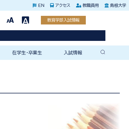
EN
アクセス
教職員用
島根大学
教育学部入試情報
在学生・卒業生
入試情報
教育専攻
援教育専攻
教育専攻
教育専攻
教育専攻
教育専攻
育専攻
育科教育専攻
教育専攻
教育専攻
教務・学生支援関連
未来教師塾
就職支援室
就職関連情報（全学）
教育学部後援会
卒業後の手続き
教育学部同窓会
ェ
（紀要）
育成塾
在学生向け案内
卒業生向け案内
教育学部入試情報
大学院入試情報