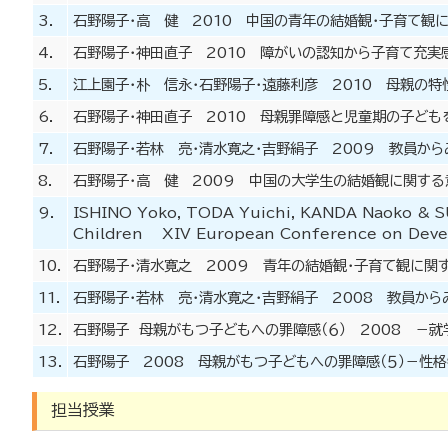
3.
石野陽子・高 健 2010 中国の青年の結婚観・子育て観
4.
石野陽子・神田直子 2010 障がいの認知から子育て充実
5.
江上園子・朴 信永・石野陽子・遠藤利彦 2010 母親の
6.
石野陽子・神田直子 2010 母親罪障感と児童期の子ども
7.
石野陽子・若林 亮・清水寛之・吉野絹子 2009 教員か
8.
石野陽子・高 健 2009 中国の大学生の結婚観に関す
9.
ISHINO Yoko, TODA Yuichi, KANDA Naoko & S
Children XIV European Conference on Deve
10.
石野陽子・清水寛之 2009 青年の結婚観・子育て観に関
11.
石野陽子・若林 亮・清水寛之・吉野絹子 2008 教員か
12.
石野陽子 母親がもつ子どもへの罪障感（６） 2008 －
13.
石野陽子 2008 母親がもつ子どもへの罪障感（５）－性
担当授業