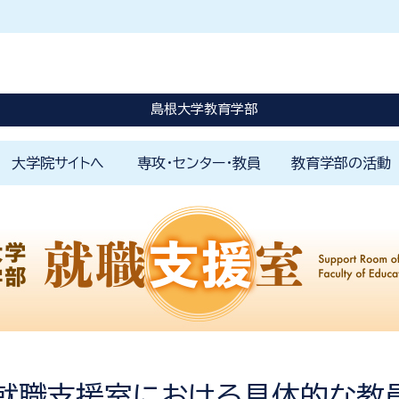
休講に関する情報はこちらを確認してください。
災害発生時はこちらを確認してください。
島根大学教育学部
大学院サイトへ
専攻・センター・教員
教育学部の活動
はじめに
教育学部の理念
教員免許の取得と学びのしく
1000時間体験学修
カリキュラムの特色
島根大学未来教師塾
学修ポートフォリオ
学生生活のサポート
小学校
特別支
国語科
英語科
社会科
数学科
理科教
保健体
音楽科
美術科
色
各専攻
附属学園
附属FD戦略センター
附属教育支援センター
附属教師教育研究センター
附属山陰教員研修センター
山陰教師教育コンソーシアム
教育研究スタッフ一覧
学部プロジェクト
アカデミックカフ
環境寺子屋
地域社会の窓
国際交流活動
学校教育実践研究
教育学部アルバム
ジュニアドクター
み
部就職支援室における具体的な教