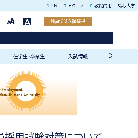
EN
アクセス
教職員用
島根大学
教育学部入試情報
在学生・卒業生
入試情報
教育専攻
援教育専攻
教育専攻
教育専攻
教育専攻
教育専攻
育専攻
育科教育専攻
教育専攻
教育専攻
教務・学生支援関連
未来教師塾
就職支援室
就職関連情報（全学）
教育学部後援会
卒業後の手続き
教育学部同窓会
ェ
（紀要）
育成塾
在学生向け案内
卒業生向け案内
教育学部入試情報
大学院入試情報
員採用試験対策について