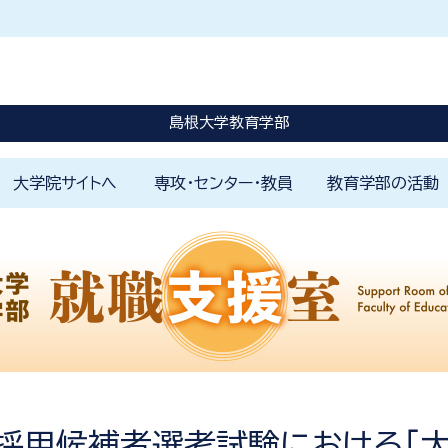
休講に関する情報はこちらを確認してください。
災害発生時はこちらを確認してください。
島根大学教育学部
大学院サイトへ
専攻・センター・教員
教育学部の活動
はじめに
教育学部の理念
教員免許の取得と学びのしく
1000時間体験学修
カリキュラムの特色
島根大学未来教師塾
学修ポートフォリオ
学生生活のサポート
小学校
特別支
国語科
英語科
社会科
数学科
理科教
保健体
音楽科
美術科
色
各専攻
附属学園
附属FD戦略センター
附属教育支援センター
附属教師教育研究センター
附属山陰教員研修センター
山陰教師教育コンソーシアム
教育研究スタッフ一覧
学部プロジェクト
アカデミックカフ
環境寺子屋
地域社会の窓
国際交流活動
学校教育実践研究
教育学部アルバム
ジュニアドクター
み
員採用候補者選考試験における「