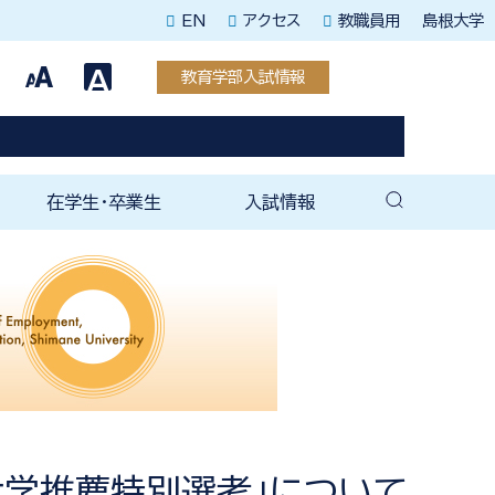
EN
アクセス
教職員用
島根大学
教育学部入試情報
在学生・卒業生
入試情報
教育専攻
援教育専攻
教育専攻
教育専攻
教育専攻
教育専攻
育専攻
育科教育専攻
教育専攻
教育専攻
教務・学生支援関連
未来教師塾
就職支援室
就職関連情報（全学）
教育学部後援会
卒業後の手続き
教育学部同窓会
ェ
（紀要）
育成塾
在学生向け案内
卒業生向け案内
教育学部入試情報
大学院入試情報
大学推薦特別選考」について