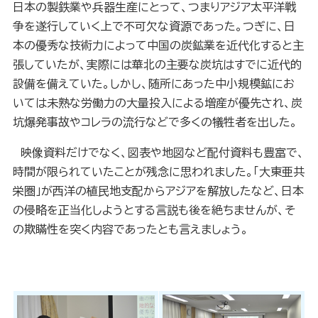
日本の製鉄業や兵器生産にとって、つまりアジア太平洋戦
争を遂行していく上で不可欠な資源であった。つぎに、日
本の優秀な技術力によって中国の炭鉱業を近代化すると主
張していたが、実際には華北の主要な炭坑はすでに近代的
設備を備えていた。しかし、随所にあった中小規模鉱にお
いては未熟な労働力の大量投入による増産が優先され、炭
坑爆発事故やコレラの流行などで多くの犠牲者を出した。
映像資料だけでなく、図表や地図など配付資料も豊富で、
時間が限られていたことが残念に思われました。「大東亜共
栄圏」が西洋の植民地支配からアジアを解放したなど、日本
の侵略を正当化しようとする言説も後を絶ちませんが、そ
の欺瞞性を突く内容であったとも言えましょう。