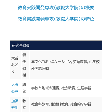
教育実践開発専攻（教職大学院）の概要
教育実践開発専攻（教職大学院）の特色
研究者教員
特
大谷
任
異文化コミュニケーション，英語教育，小学校
みど
教
外国語活動
り
授
大野
講
学校と地域の連携，社会教育，生涯学習
公寛
師
加藤
教
社会科教育，生活科教育，総合的な学習
寿朗
授