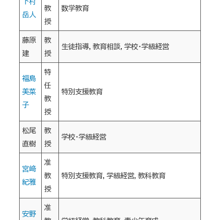
下村
教
数学教育
岳人
授
藤原
教
生徒指導，教育相談，学校・学級経営
建
授
特
福島
任
美菜
特別支援教育
教
子
授
松尾
教
学校・学級経営
直樹
授
准
宮﨑
教
特別支援教育，学級経営，教科教育
紀雅
授
准
安野