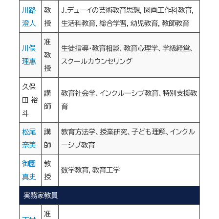
川路
教
J.デューイの芸術教育思想，図画工作科教育，
澄人
授
生活科教育，総合学習，幼児教育，教師教育
准
川俣
生徒指導・教育相談、教育心理学、学級経営、
教
理惠
スクールカウンセリング
授
久保
講
教育社会学、インクルーシブ教育、特別支援教
田 裕
師
育
斗
松尾
講
教育方法学、授業研究、子ども理解、インクル
奈美
師
ーシブ教育
御園
教
数学教育，教育工学
真史
授
実務家教員
准