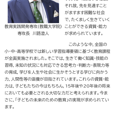
それ故，先を見通すこと
がますます困難な社会
で，たくましく生きていく
教育実践開発専攻(教職大学院)
ことができる資質・能力
専攻長 川路澄人
が求められています。
このような中，全国の
小・中・高等学校では新しい学習指導要領に基づく教育課程
が全面実施されました。そこでは，
生きて働く
知識・技能の
習得，
未知の状況にも対応できる
思考力・判断力・表現力等
の育成，
学びを人生や社会に生かそうとする
学びに向かう
力，人間性等の涵養が目指されています。これらの資質・能
力は，子どもたちの今はもちろん，15年後や20年後の将来
においても必要とされる大切な力だと考えられます。今ま
さに，「子どもの未来のための教育」の実現が求められてい
ます。