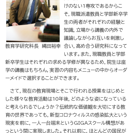
けのない1専攻であるからこ
そ，現職派遣教員と学部新卒学
生の両者がそれぞれの経験と
知識，立場から講義の内外で
議論しながらお互いを刺激し
教育学研究科長 縄田裕幸
合い，高め合う研究科になって
います。また，現職教員と学部
新卒学生はそれぞれの求める学修が異なるため，院生は座
学の講義はもちろん，実習の内容もメニューの中からオーダ
ーメイドで選択することができます。
さて，現在の教育現場とそこで行われる授業をはじめと
した様々な教育活動は10年後，どのような姿になっている
と考えられるでしょうか？伝統的な価値観を大切にする教
育の世界であっても，新型コロナウィルスの感染拡大という
現実を前に，一人一台端末というGIGAスクール構想があ
っという間に実現しました。それ以前に，ほとんどの国民が