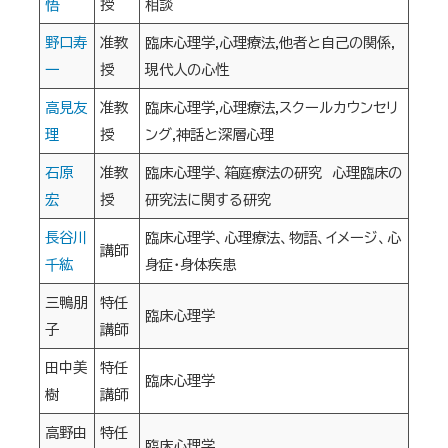
悟
授
相談
野口寿
准教
臨床心理学,心理療法,他者と自己の関係,
一
授
現代人の心性
高見友
准教
臨床心理学,心理療法,スクールカウンセリ
理
授
ング,神話と深層心理
石原
准教
臨床心理学、箱庭療法の研究 心理臨床の
宏
授
研究法に関する研究
長谷川
臨床心理学、心理療法、物語、イメージ、心
講師
千紘
身症・身体疾患
三鴨朋
特任
臨床心理学
子
講師
田中美
特任
臨床心理学
樹
講師
高野由
特任
臨床心理学