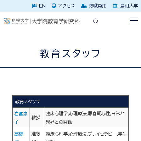
EN
アクセス
教職員用
島根大学
教育スタッフ
教育スタッフ
岩宮恵
臨床心理学,心理療法,思春期心性,日常と
教授
子
異界との関係
高橋
准教
臨床心理学,心理療法,プレイセラピー,学生