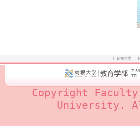
|
島根大学
|
〒6
TEL
Copyright Faculty
University. A