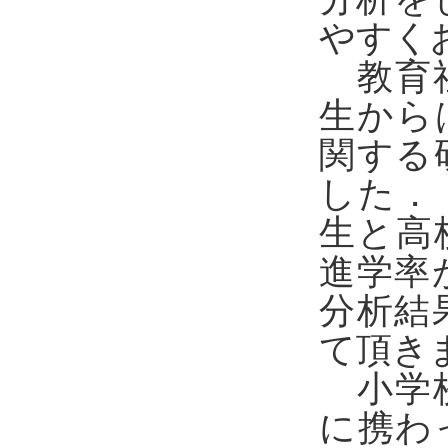
やすく
教育社
生から
関する
した．
生と高
進学率
分析結
て頂き
小学校
に携わ