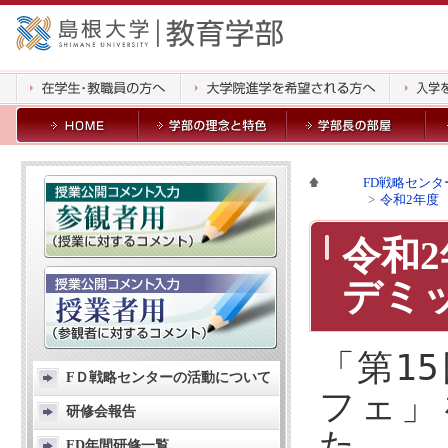
FD戦略センタ
令和2年度
令和
デミ
「第1
FＤ戦略センターの活動について
フェ」
研修会報告
た。
FD年間研修一覧