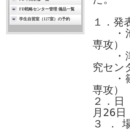
FD戦略センター管理 備品一覧
１
学生自習室（127室）の予約
・池
専攻）
・津
究セン
・篠
専攻）
２．
月26日
３