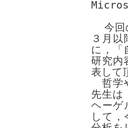
Micro
今回
３月以
に，「
研究内
表して
哲学や
先生は
ヘーゲ
して，
分析を