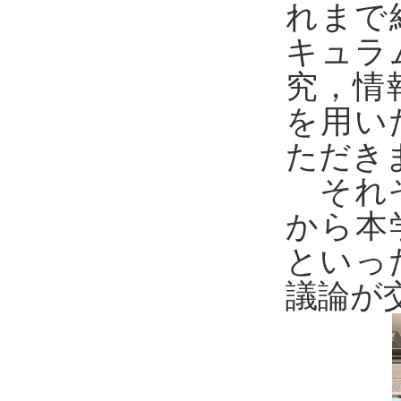
れまで
キュラ
究，情
を用い
ただき
それぞ
から本
といっ
議論が