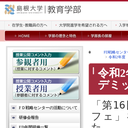
FD戦略センタ
令和2年度
令和
デミ
「第1
FＤ戦略センターの活動について
フェ」
研修会報告
た。
FD年間研修一覧