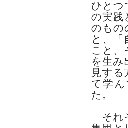
ひとつ
の実践
のもの
と、「
こと、
を生み
見する
て学ん
た。
それぞ