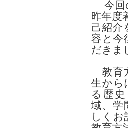
今回の
昨年度
己紹介
容と今
だきま
教育方
生から
る歴史
域、学
しくお
教育方法