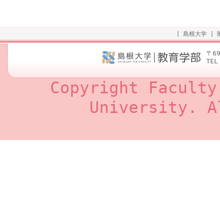
|
島根大学
|
〒6
TEL
Copyright Faculty
University. A