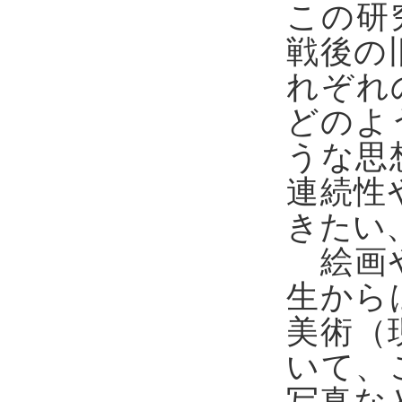
この研
戦後の
れぞれ
どのよ
うな思
連続性
きたい
絵画や
生から
美術（
いて、
写真な