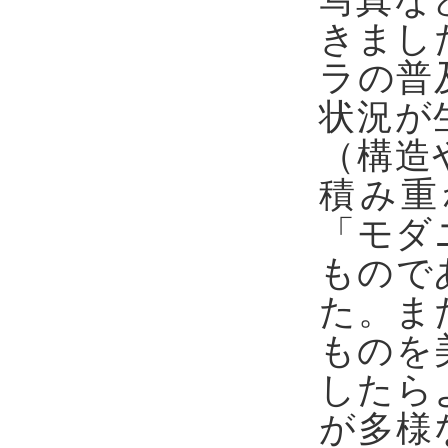
きまし
ラの普
状況が
（構造
積み重
「モダ
もので
た。ま
ものを
したら
が多様