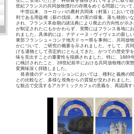
生にご登壇いただき、科研費を獲得されて今まさに取り組
世紀フランスの共同放牧慣行の存廃をめぐる問題について
中世以来、ヨーロッパの農村共同体（村落）において住
利である用益権（薪の伐採、木の実の採集、落ち穂拾い
され、フランス革命期の諸法典により廃止の方向性が示され
が制定されたにもかかわらず、実際にはフランス各地に
れました。具体的には、ナディーヌ・ヴィヴィエの新し
東部フランシュ＝コンテ地方ドゥー県を事例に、共同放
かについて、ご研究の概要を示されました。そして、共
げる遺物として否定的にとらえてきた、かつての歴史学
味を見出すことの重要性を指摘されました。特に、1889
に検討されたこと、20世紀前半における共同放牧権の実
変興味深く拝聴しました。
発表後のディスカッションにおいては、権利と義務の関
との比較など、多様な視角からの質疑が交わされました
な観点で交流するアカデミックカフェの意義を、再認識す