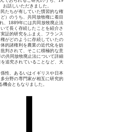
んでおられるご研究のうち、19
、お話しいただきました。
民たちが有していた慣習的な権
など）のうち、共同放牧権に着目
、1889年には共同放牧廃止法
おいて長く存続したことを紹介さ
い実証的研究をふまえ、フランス
牧権がどのように存続していたの
同体的諸権利を農業の近代化を妨
を批判されて、そこに積極的な意
年の共同放牧廃止法について詳細
態を追究されていることなど、大
係性、あるいはイギリスや日本
。多分野の専門家が相互に研究的
る機会ともなりました。