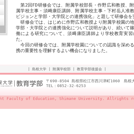
第2回FD研修会では、附属学校部長・作野広和教授、
属学校主事・須﨑康臣講師、附属学校主事・下村岳人准
ビジョンと学部・大学院との連携強化」と題して研修会を
研修会では、はじめに作野広和教授より附属学校園の地
学部・大学院との連携強化について説明があり、続いて
働による研究について、須﨑康臣講師より学校教育実習
た。
今回の研修会では、附属学校園についての認識を深める
携の重要性を理解するよい機会になりました。
|
島根大学
|
附属学校部
|
教育学部後援会
|
〒690-8504 島根県松江市西川津町1060 島
TEL：0852-32-6253
ht Faculty of Education, Shimane University. Allrights r