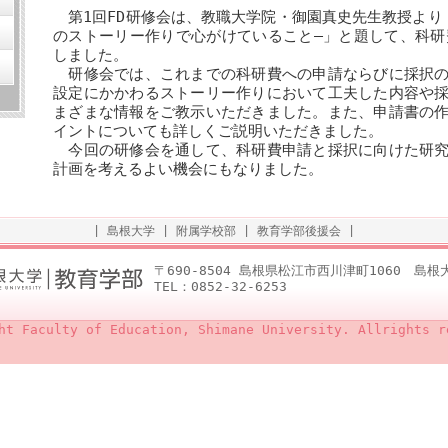
第1回FD研修会は、教職大学院・御園真史先生教授より
のストーリー作りで心がけていること―」と題して、科研
しました。
研修会では、これまでの科研費への申請ならびに採択の
設定にかかわるストーリー作りにおいて工夫した内容や
まざまな情報をご教示いただきました。また、申請書の
イントについても詳しくご説明いただきました。
今回の研修会を通して、科研費申請と採択に向けた研究
計画を考えるよい機会にもなりました。
|
島根大学
|
附属学校部
|
教育学部後援会
|
〒690-8504 島根県松江市西川津町1060 島
TEL：0852-32-6253
ht Faculty of Education, Shimane University. Allrights r