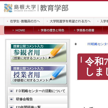
FD戦略センタ
令和
しま
FＤ戦略センターの活動について
研修会報告
FD年間研修一覧