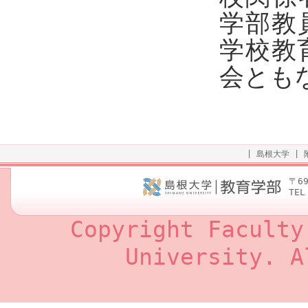
学部教
学校教
会とも
|
島根大学
|
〒6
TEL
Copyright Faculty
University. A