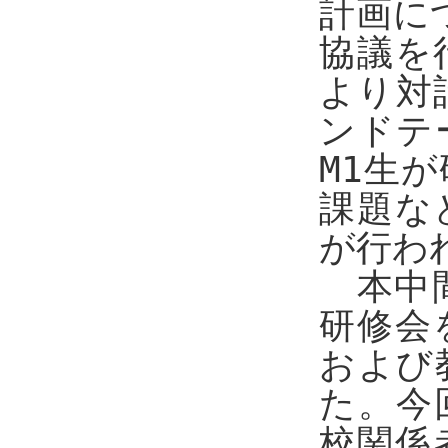
計画に
協議を
より対
ンドテ
M1生
課題な
が行わ
本中間
研修会
および
た。今
校関係