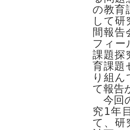
の教育
して研
間報告
フィー
課題探
育課題
り組ん
て報告
今回の
究1年
て、研