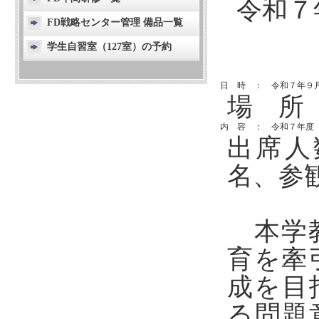
令和７
FD戦略センター管理 備品一覧
学生自習室（127室）の予約
日　時　：　令和７年９月１
場 所
内　容　：　令和７年度 
出席人
名、参観
本学教
育を牽
成を目
る問題