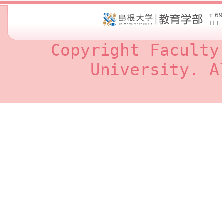
〒6
TEL
Copyright Faculty
University. A