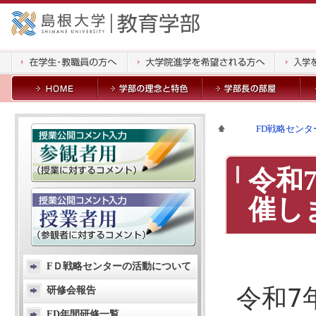
FD戦略センタ
令和
催し
FＤ戦略センターの活動について
令和7
研修会報告
FD年間研修一覧