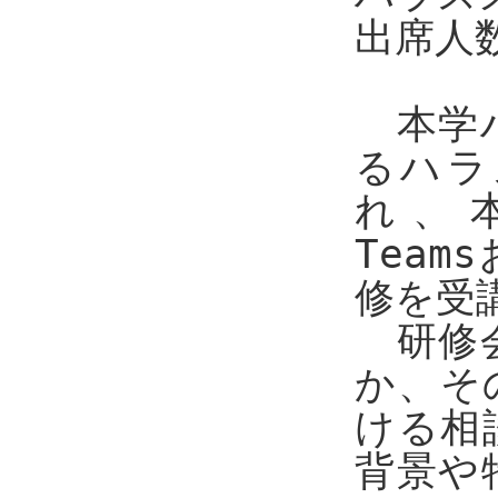
出席人
本学ハ
るハラ
れ、本
Tea
修を受
研修会
か、そ
ける相
背景や