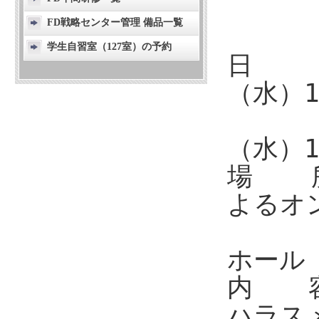
FD戦略センター管理 備品一覧
学生自習室（127室）の予約
日 時
（水）1
令和
（水）1
場 所：
よるオ
教育
ホール（
内 容
ハラス