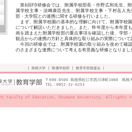
第6回FD研修会では、附属学校部長・作野広和先生、
属学校主事・須﨑康臣先生、附属学校主事・下村岳人先
部・大学院との連携に関する研修を行いました。
まず、附属学校園の基本的な理解に向けて、附属学校園
について解説いただきました。また、昨年度から本年度
画を踏まえた附属学校部の重点事項を確認した後、学部
観点からの連携の方針と具体的な取り組みの実際について
今回の研修会では、附属学校園の取り組みを改めて確認
のさまざまな連携について考える有意義な研修となりまし
|
島根大学
|
附属学校部
|
教育学部後援会
|
〒690-8504 島根県松江市西川津町1060 島
TEL：0852-32-6253
ht Faculty of Education, Shimane University. Allrights r