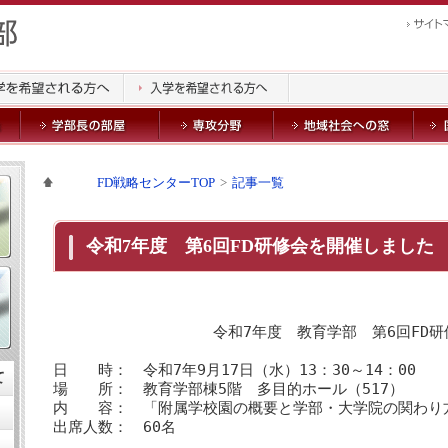
FD戦略センターTOP
記事一覧
令和7年度 第6回FD研修会を開催しました
令和7年度 教育学部 第6回FD
日 時： 令和7年9月17日（水）13：30～14：00
て
場 所： 教育学部棟5階 多目的ホール（517）
内 容： 「附属学校園の概要と学部・大学院の関わり
出席人数： 60名