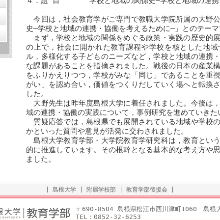
４．題 目 学校と地域の関係史―学校と地域の連携・
今回は，社会教育学がご専門で教職大学院所属の大野公
史―学校と地域の連携・協働を考えるために―」とのテー
まず，学校と地域の関係をめぐる政策・実践の歴史的展
の上で，社会に開かれた教育課程や学校を核とした地域
ル，多様化する子どものニーズなど，学校と地域の連携
な課題があることを指摘されました。戦後の日本の産業
をふりかえりつつ，学校がみな「同じ」であることを重
がい」を認め合い，価値をつくりだしていく場へと転換
した。
大野先生は昨年度島根大学に着任されました。今後は，
域の連携・協働の実践について，事例研究を進めていきた
質疑応答では，島根県でも展開されている地域や学校の
かといった質問や意見が活発に交わされました。
島根大学教育学部・大学院教育学研究科は，教育という
的に推進しています。その根幹となる基本的な考え方や
ました。
|
島根大学
|
附属学校部
|
教育学部後援会
|
〒690-8504 島根県松江市西川津町1060 島
TEL：0852-32-6253