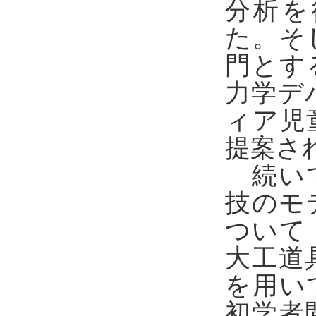
分析を
た。そ
門とす
力学デ
ィア児
提案さ
続いて
技のモ
ついて
大工道
を用い
初学者