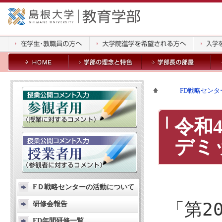
FD戦略センタ
令和
デミ
FＤ戦略センターの活動について
「第2
研修会報告
FD年間研修一覧