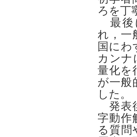
ろを丁
最後
れ，一
国にわ
カンナ
量化を
が一般
した。
発表後
字動作
る質問