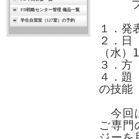
FD戦略センター管理 備品一覧
学生自習室（127室）の予約
１．
２．日
（水）1
３．
４．
の技能
今回は
ご専門
ジーを