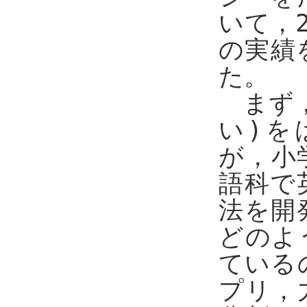
いて，
の実績
た。
まず，
い)を
が，小
語科で
法を開
どのよ
ている
プリ，