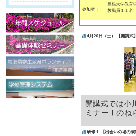
島根大学教育
参加者：
教職員１１名
4
月26
日（土）
【開講式
開講式では小
ミナーⅠのね
研修１ 【出会いの場の演