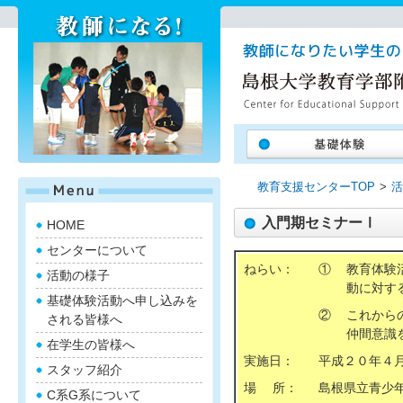
教育支援センターTOP
活
入門期セミナーⅠ
HOME
センターについて
ねらい：
①
教育体験
活動の様子
動に対す
基礎体験活動へ申し込みを
②
これから
される皆様へ
仲間意識
在学生の皆様へ
実施日：
平成２０年４
スタッフ紹介
場 所：
島根県立青少年
C系G系について