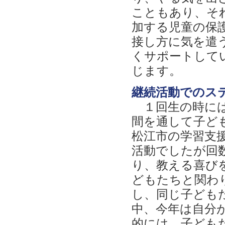
こともあり、そ
加する児童の保
接し方に気を遣
くサポートして
じます。
継続活動でのス
１回生の時には
間を通して子ど
松江市の学習支
活動でしたが回
り、教える喜び
どもたちと関わ
し、同じ子ども
中、今年は自分
的には、子ども