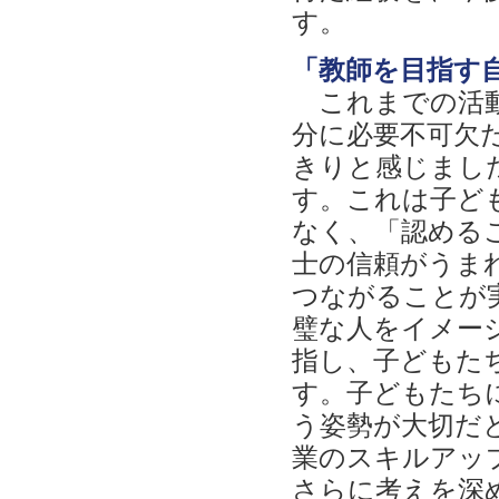
す。
「教師を目指す
これまでの活動
分に必要不可欠
きりと感じまし
す。これは子ど
なく、「認める
士の信頼がうま
つながることが
璧な人をイメー
指し、子どもた
す。子どもたち
う姿勢が大切だ
業のスキルアッ
さらに考えを深