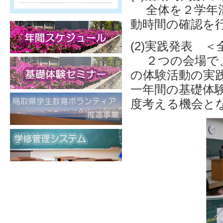
全体を２学年混
動時間の確認を
(2)実践発表 
２つの会場で、
の体験活動の実
一年間の基礎体
度考える機会と